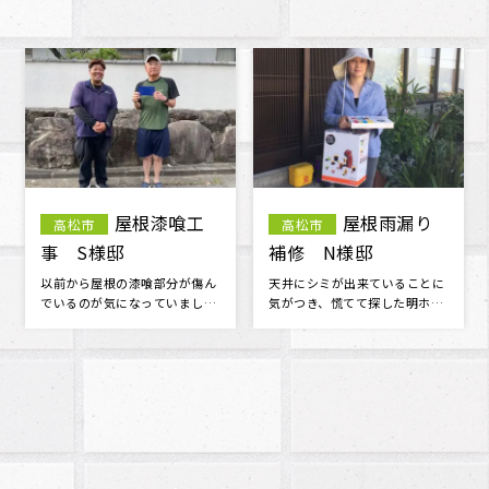
外壁塗装工
袖瓦補修・
高松市
三木町
事 屋根塗装工事 S
漆喰工事 M様邸
様邸
外壁の汚れが目立ち始めたの
工事の仕上がりには100％満足
で、お見積もりをお願いしまし
です。 担当者並びに作業員さん
た。 とても丁寧に見てくださ
の対応・マナーが良く 信頼でき
り、コチラ･･･
る･･･