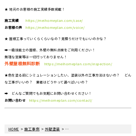
★ 地元のお客様の施工実績多数掲載！
施工実績
https://meihomeplan.com/case/
お客様の声
https://meihomeplan.com/voice/
★ 屋根工事っていくらくらいなの？見積りだけでもいいのかな？
➡一級技能士の屋根、外壁の無料点検をご利用ください！
無理な営業等は一切行っておりません！
外壁屋根無料診断
https://meihomeplan.com/inspection/
★色を塗る前にシミュレーションしたい、塗装以外の工事方法はないの？ どん
な工事がいいの？ 業者はどうやって選べばいいの？
➡ どんなご質問でもお気軽にお問い合わせください！
お問い合わせ
https://meihomeplan.com/contact/
>
>
>
HOME
施工事例
外壁塗装
コーキングの劣化が気になる【香川県高