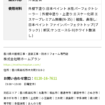
使用材料
外壁下塗り:日本ペイント 水性パーフェクトシ
ーラー｜外壁中塗り・上塗り:エスケー化研 エ
スケープレミアム無機(N-35)｜破風、鼻隠し:
日本ペイント ファインパーフェクトトップ(ブ
ラック)｜軒天:ケンエースG-II(ホワイト艶消
し)
香川県の屋根工事・塗装工事・防水リフォーム専門店
株式会社明ホームプラン
https://meihomeplan.com/
住所：香川県高松市木太町3518-2
お問い合わせ窓口：
0120-16-7611
（9:00～19:00 日曜定休）
対応エリア：香川県高松市｜丸亀市｜坂出市｜善通寺市｜観音寺市｜さぬき市｜
東かがわ市｜三豊市｜土庄町｜小豆島町｜三木町｜直島町｜宇多津町｜綾川町｜
琴平町｜多度津町｜まんのう町