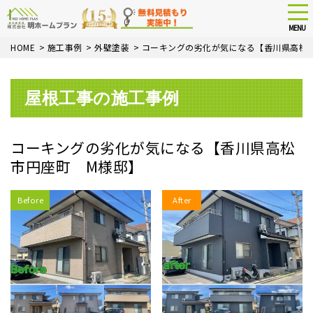
tog
nav
MENU
Skip
HOME
>
施工事例
>
外壁塗装
>
コーキングの劣化が気になる【香川県高松
to
main
content
屋根工事の施工事例
コーキングの劣化が気になる【香川県高松
市円座町 M様邸】
Before
After