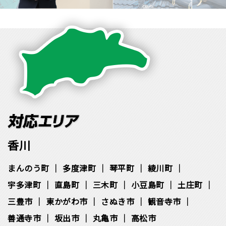
香川
まんのう町
多度津町
琴平町
綾川町
宇多津町
直島町
三木町
小豆島町
土庄町
三豊市
東かがわ市
さぬき市
観音寺市
善通寺市
坂出市
丸亀市
高松市