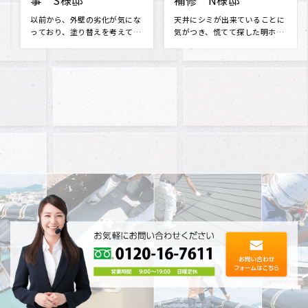
事 S様邸
補修 N様邸
以前から、外壁の劣化が気にな
天井にシミが出来ていることに
っており、塗り替えを考えてま
気がつき、慌てて探した明ホー
した。 たくさんの業者がある中
ムプランさんに点検のお願いを
で、ど･･･
しました･･･