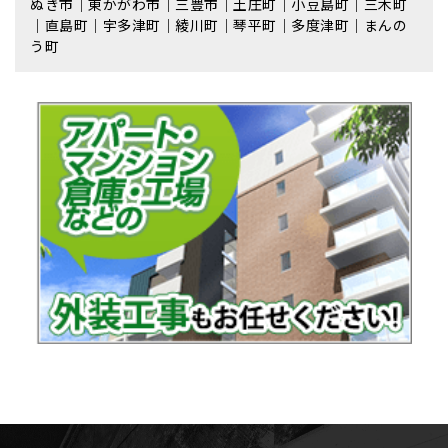
ぬき市｜東かがわ市｜三豊市｜土庄町｜小豆島町｜三木町
｜直島町｜宇多津町｜綾川町｜琴平町｜多度津町｜まんの
う町