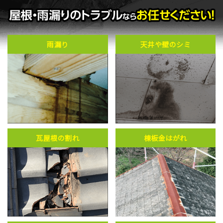
雨漏り
天井や壁のシミ
瓦屋根の割れ
棟板金はがれ