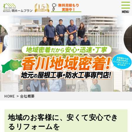
tog
nav
MENU
Skip
to
main
content
HOME
>
会社概要
地域のお客様に、安くて安心でき
るリフォームを