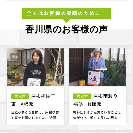
全てはお客様の笑顔のために！
香川県のお客様の声
袖瓦補修・
三木町
漆喰工事 M様邸
工事の仕上がりには100％満足
です。 担当者並びに作業員さん
の対応・マナーが良く 信頼でき
る･･･