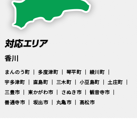
香川
まんのう町
多度津町
琴平町
綾川町
宇多津町
直島町
三木町
小豆島町
土庄町
三豊市
東かがわ市
さぬき市
観音寺市
善通寺市
坂出市
丸亀市
高松市