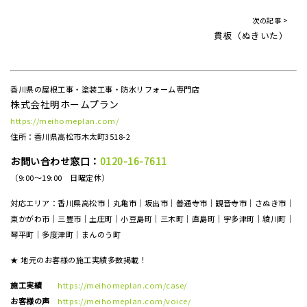
次の記事 >
貫板（ぬきいた）
香川県の屋根工事・塗装工事・防水リフォーム専門店
株式会社明ホームプラン
https://meihomeplan.com/
住所：香川県高松市木太町3518-2
お問い合わせ窓口：
0120-16-7611
（9:00～19:00 日曜定休）
対応エリア：香川県高松市｜丸亀市｜坂出市｜善通寺市｜観音寺市｜さぬき市｜
東かがわ市｜三豊市｜土庄町｜小豆島町｜三木町｜直島町｜宇多津町｜綾川町｜
琴平町｜多度津町｜まんのう町
★ 地元のお客様の施工実績多数掲載！
施工実績
https://meihomeplan.com/case/
お客様の声
https://meihomeplan.com/voice/