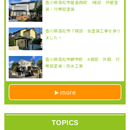
香川県高松市屋島西町 I様邸 外壁塗
装・付帯部塗装
香川県高松市 T様邸 全塗装工事を承り
ました！
香川県高松市鶴市町 A様邸 外壁、付
帯部塗装・防水工事
more
TOPICS