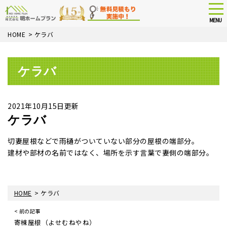
tog
nav
MENU
Skip
HOME
>
ケラバ
to
main
content
ケラバ
2021年10月15日更新
ケラバ
切妻屋根などで雨樋がついていない部分の屋根の端部分。
建材や部材の名前ではなく、場所を示す言葉で妻側の端部分。
>
HOME
ケラバ
< 前の記事
寄棟屋根（よせむねやね）