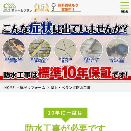
tog
nav
MENU
Skip
to
main
content
HOME
>
屋根リフォーム
>
屋上・ベランダ防水工事
10年に一度は
防水工事
が必要です