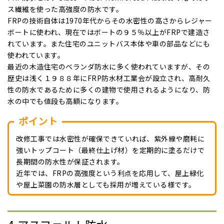
ス繊維を使った高強度の防水です。
FRPの技術自体は1970年代からその水密性の高さからレジャー
ボートに使われ、現在ではボートの９５％以上がFRPで建造さ
れています。また住宅のユニットバス本体や車の部品などにも
使われています。
最近の木造住宅のベランダ防水に多く使われていますが、その
歴史は浅く１９８８年にFRP防水材工業会が設立され、高耐久
性の防水であるために多くの建物で使用されるようになり、防
水の中でも値段も高額になります。
ポイント
改修工事では水密性が確保できていれば、紫外線や磨耗に
強いトップコート（最終仕上げ材）を定期的に塗るだけで
長期間の防水性が保証されます。
近年では、FRPの高強度という利点を応用して、屋上緑化
や屋上菜園の防水層としても採用が増えている様です。