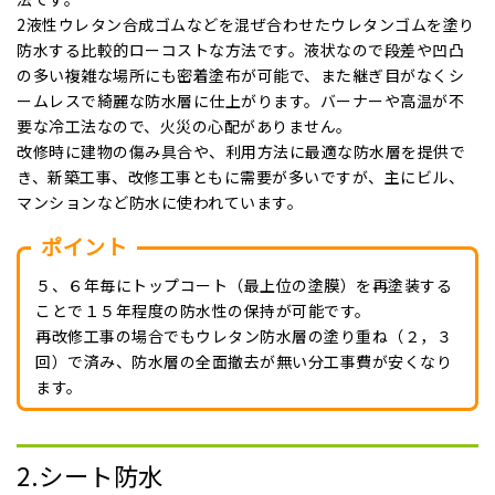
2液性ウレタン合成ゴムなどを混ぜ合わせたウレタンゴムを塗り
防水する比較的ローコストな方法です。液状なので段差や凹凸
の多い複雑な場所にも密着塗布が可能で、また継ぎ目がなくシ
ームレスで綺麗な防水層に仕上がります。バーナーや高温が不
要な冷工法なので、火災の心配がありません。
改修時に建物の傷み具合や、利用方法に最適な防水層を提供で
き、新築工事、改修工事ともに需要が多いですが、主にビル、
マンションなど防水に使われています。
ポイント
５、６年毎にトップコート（最上位の塗膜）を再塗装する
ことで１５年程度の防水性の保持が可能です。
再改修工事の場合でもウレタン防水層の塗り重ね（２，３
回）で済み、防水層の全面撤去が無い分工事費が安くなり
ます。
2.シート防水