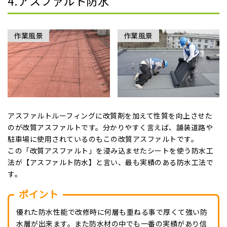
4.アスファルト防水
作業風景
作業風景
アスファルトルーフィングに改質剤を加えて性質を向上させた
のが改質アスファルトです。分かりやすく言えば、舗装道路や
駐車場に使用されているのもこの改質アスファルトです。
この「改質アスファルト」を浸み込ませたシートを使う防水工
法が【アスファルト防水】と言い、最も実績のある防水工法で
す。
ポイント
優れた防水性能で改修時に何層も重ねる事で厚くて強い防
水層が出来ます。また防水材の中でも一番の実績があり信