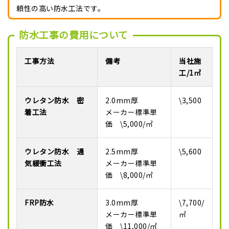
頼性の高い防水工法です。
防水工事の費用について
工事方法
備考
当社施
工/1㎡
ウレタン防水 密
2.0mm厚
\3,500
着工法
メーカー標準単
価 \5,000/㎡
ウレタン防水 通
2.5mm厚
\5,600
気緩衝工法
メーカー標準単
価 \8,000/㎡
FRP防水
3.0mm厚
\7,700/
メーカー標準単
㎡
価 \11,000/㎡