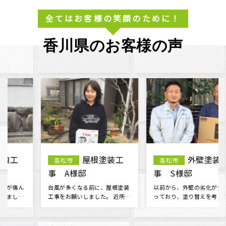
全てはお客様の笑顔のために！
香川県のお客様の声
屋根塗装工
外壁塗装工
高松市
高松市
事 A様邸
事 S様邸
台風が多くなる前に、屋根塗装
以前から、外壁の劣化が気にな
工事をお願いしました。 近所の
っており、塗り替えを考えてま
方から明ホームプランさんをお
した。 たくさんの業者がある中
勧めさ･･･
で、ど･･･