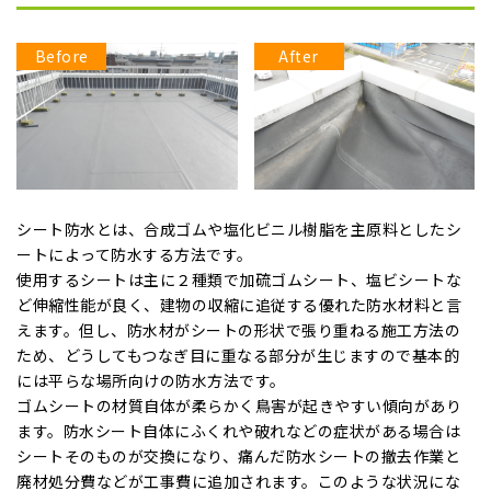
Before
After
シート防水とは、合成ゴムや塩化ビニル樹脂を主原料としたシ
ートによって防水する方法です。
使用するシートは主に２種類で加硫ゴムシート、塩ビシートな
ど伸縮性能が良く、建物の収縮に追従する優れた防水材料と言
えます。但し、防水材がシートの形状で張り重ねる施工方法の
ため、どうしてもつなぎ目に重なる部分が生じますので基本的
には平らな場所向けの防水方法です。
ゴムシートの材質自体が柔らかく鳥害が起きやすい傾向があり
ます。防水シート自体にふくれや破れなどの症状がある場合は
シートそのものが交換になり、痛んだ防水シートの撤去作業と
廃材処分費などが工事費に追加されます。このような状況にな