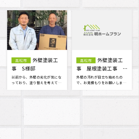
屋根雨漏り
高松市
補修 N様邸
天井にシミが出来ていることに
気がつき、慌てて探した明ホー
ムプランさんに点検のお願いを
しました･･･
屋根漆喰工
高松市
事 T様邸
以前から、漆喰部分が古くなっ
ているのをを確認していました
が、修理をお願いしたことがな