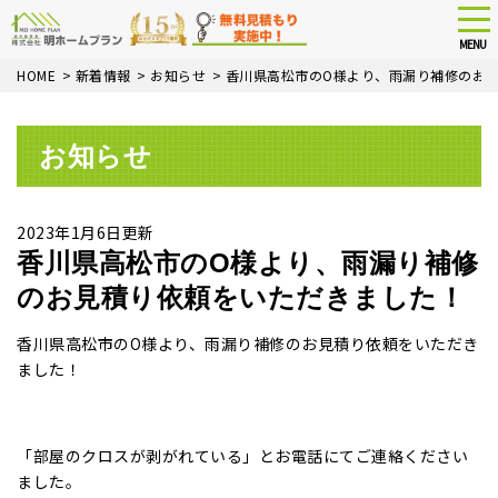
tog
nav
MENU
Skip
HOME
>
新着情報
>
お知らせ
>
香川県高松市のO様より、雨漏り補修のお
to
main
content
お知らせ
2023年1月6日更新
香川県高松市のO様より、雨漏り補修
のお見積り依頼をいただきました！
香川県高松市のO様より、雨漏り補修のお見積り依頼をいただき
ました！
「部屋のクロスが剥がれている」とお電話にてご連絡ください
ました。