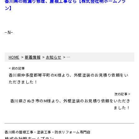
香川県の雨漏り修理、屋根工事なら【株式会社明ホームプラ
ン】
−N−
>
>
>
HOME
新着情報
お知らせ
香川県高松市のO様より、雨漏り補修の
< 前の記事
香川県仲多度郡琴平町のK様より、外壁塗装のお見積り依頼をい
ただきました！
次の記事 >
香川県さぬき市のM様より、外壁塗装のお見積り依頼をいただき
ました！
香川県の屋根工事・塗装工事・防水リフォーム専門店
株式会社明ホームプラン