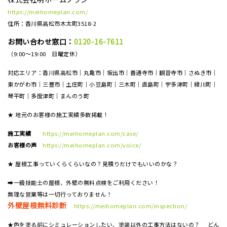
https://meihomeplan.com/
住所：香川県高松市木太町3518-2
お問い合わせ窓口：
0120-16-7611
（9:00～19:00 日曜定休）
対応エリア：香川県高松市｜丸亀市｜坂出市｜善通寺市｜観音寺市｜さぬき市｜
東かがわ市｜三豊市｜土庄町｜小豆島町｜三木町｜直島町｜宇多津町｜綾川町｜
琴平町｜多度津町｜まんのう町
★ 地元のお客様の施工実績多数掲載！
施工実績
https://meihomeplan.com/case/
お客様の声
https://meihomeplan.com/voice/
★ 屋根工事っていくらくらいなの？見積りだけでもいいのかな？
➡一級技能士の屋根、外壁の無料点検をご利用ください！
無理な営業等は一切行っておりません！
外壁屋根無料診断
https://meihomeplan.com/inspection/
★色を塗る前にシミュレーションしたい、塗装以外の工事方法はないの？ どん