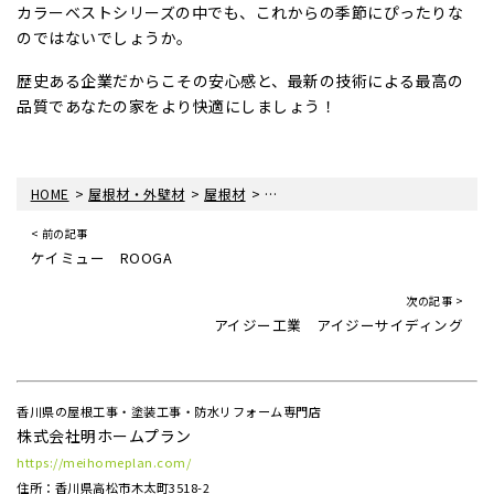
カラーベストシリーズの中でも、これからの季節にぴったりな
のではないでしょうか。
歴史ある企業だからこその安心感と、最新の技術による最高の
品質であなたの家をより快適にしましょう！
>
>
>
HOME
屋根材・外壁材
屋根材
ケイミュー コロニアル遮熱グラッサ
< 前の記事
ケイミュー ROOGA
次の記事 >
アイジー工業 アイジーサイディング
香川県の屋根工事・塗装工事・防水リフォーム専門店
株式会社明ホームプラン
https://meihomeplan.com/
住所：香川県高松市木太町3518-2