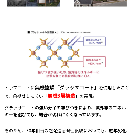
無機塗膜「グラッサコート」
トップコートに
を使用したこと
無機3層構造
で、色褪せしにくい「
」を実現。
グラッサコートの
強い分子の結びつきにより、紫外線のエネル
ギーを浴びても、結合が切れにくくなっています
。
そのため、30年相当の超促進耐候性試験においても、
経年劣化