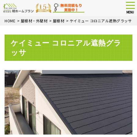
tog
nav
MENU
Skip
HOME
>
屋根材・外壁材
>
屋根材
>
ケイミュー コロニアル遮熱グラッサ
to
main
content
ケイミュー コロニアル遮熱グラ
ッサ