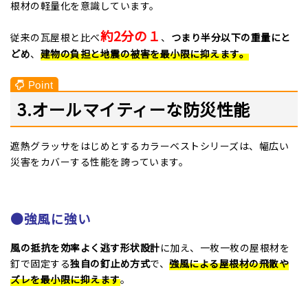
根材の軽量化を意識しています。
約2分の１
従来の瓦屋根と比べ
、
つまり半分以下の重量にと
どめ
、
建物の負担と地震の被害を最小限に抑えます。
3.オールマイティーな防災性能
遮熱グラッサをはじめとするカラーベストシリーズは、幅広い
災害をカバーする性能を誇っています。
●強風に強い
風の抵抗を効率よく逃す形状設計
に加え、一枚一枚の屋根材を
釘で固定する
独自の釘止め方式
で、
強風による屋根材の飛散や
ズレを最小限に抑えます
。