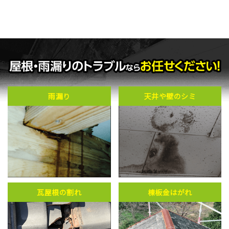
雨漏り
天井や壁のシミ
瓦屋根の割れ
棟板金はがれ