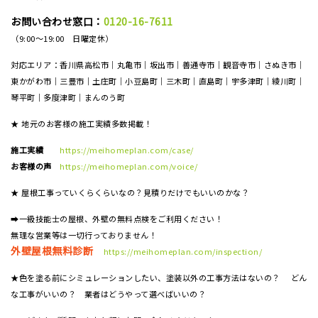
お問い合わせ窓口：
0120-16-7611
（9:00～19:00 日曜定休）
対応エリア：香川県高松市｜丸亀市｜坂出市｜善通寺市｜観音寺市｜さぬき市｜
東かがわ市｜三豊市｜土庄町｜小豆島町｜三木町｜直島町｜宇多津町｜綾川町｜
琴平町｜多度津町｜まんのう町
★ 地元のお客様の施工実績多数掲載！
施工実績
https://meihomeplan.com/case/
お客様の声
https://meihomeplan.com/voice/
★ 屋根工事っていくらくらいなの？見積りだけでもいいのかな？
➡一級技能士の屋根、外壁の無料点検をご利用ください！
無理な営業等は一切行っておりません！
外壁屋根無料診断
https://meihomeplan.com/inspection/
★色を塗る前にシミュレーションしたい、塗装以外の工事方法はないの？ どん
な工事がいいの？ 業者はどうやって選べばいいの？