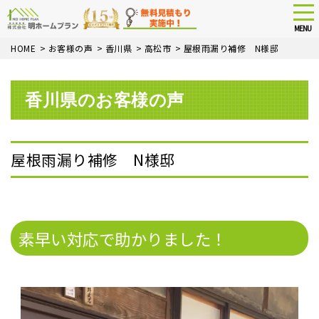
tog
nav
MENU
Skip
HOME
>
お客様の声
>
香川県
>
高松市
>
屋根雨漏り補修 N様邸
to
main
content
香川県のお客様の声
屋根雨漏り補修 N様邸
Before
After
素早い対応で助かりました！