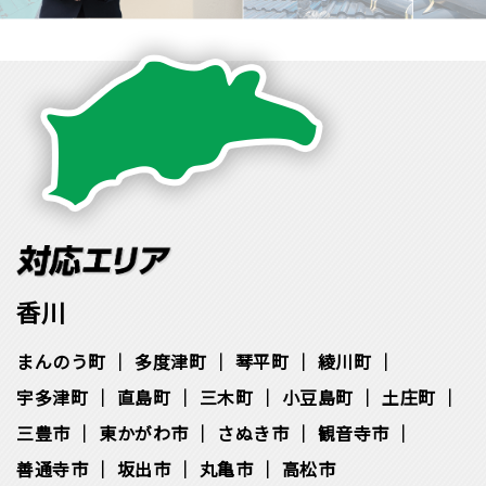
香川
まんのう町
多度津町
琴平町
綾川町
宇多津町
直島町
三木町
小豆島町
土庄町
三豊市
東かがわ市
さぬき市
観音寺市
善通寺市
坂出市
丸亀市
高松市