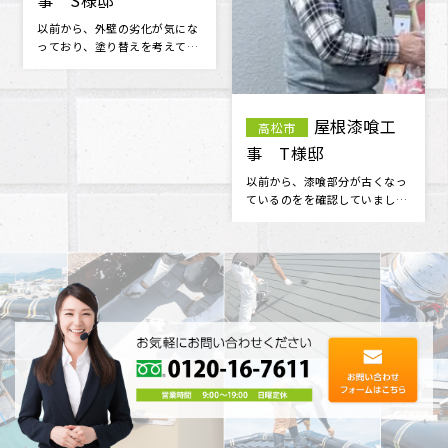
事 S様邸
様邸
外壁の汚れが目立ち始めたの
以前から屋根の漆喰部分が傷ん
で、お見積もりをお願いしまし
でいるのが気になっていまし
た。 とても丁寧に見てくださ
た。 近所で工事をされていたの
り、コチラ･･･
で、明ホ･･･