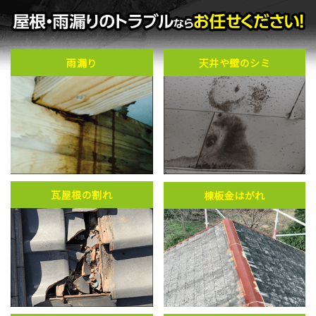
雨漏り
天井や壁のシミ
瓦屋根の割れ
棟板金はがれ