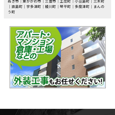
ぬき市｜東かがわ市｜三豊市｜土庄町｜小豆島町｜三木町
｜直島町｜宇多津町｜綾川町｜琴平町｜多度津町｜まんの
う町