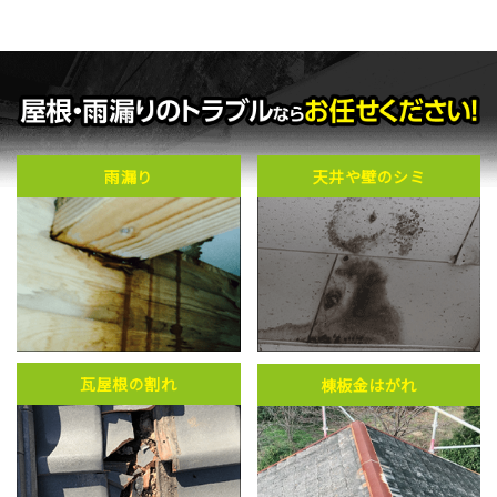
雨漏り
天井や壁のシミ
瓦屋根の割れ
棟板金はがれ