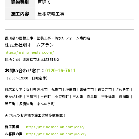
建物種別
戸建て
施工内容
屋根漆喰工事
香川県の屋根工事・塗装工事・防水リフォーム専門店
株式会社明ホームプラン
https://meihomeplan.com/
住所：香川県高松市木太町3518-2
お問い合わせ窓口：
0120-16-7611
（9:00～19:00 日曜定休）
対応エリア：香川県高松市｜丸亀市｜坂出市｜善通寺市｜観音寺市｜さぬき市｜
東かがわ市｜三豊市｜土庄町｜小豆島町｜三木町｜直島町｜宇多津町｜綾川町｜
琴平町｜多度津町｜まんのう町
★ 地元のお客様の施工実績多数掲載！
施工実績
https://meihomeplan.com/case/
お客様の声
https://meihomeplan.com/voice/