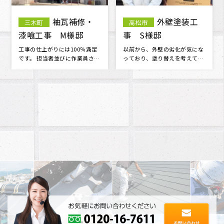
袖瓦補修・
外壁塗装工
三木町
高松市
漆喰工事 M様邸
事 S様邸
工事の仕上がりには100％満足
以前から、外壁の劣化が気にな
です。 担当者並びに作業員さん
っており、塗り替えを考えてま
の対応・マナーが良く 信頼でき
した。 たくさんの業者がある中
る･･･
で、ど･･･