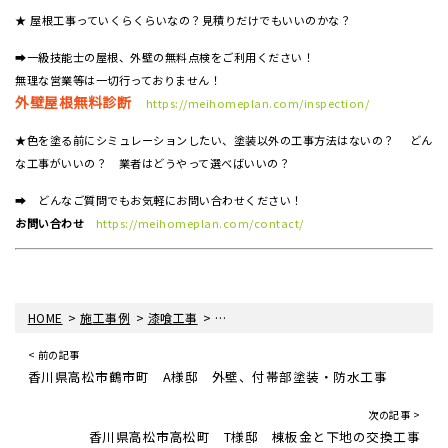
★ 屋根工事っていくらくらいなの？見積りだけでもいいのかな？
➡一級技能士の屋根、外壁の無料点検をご利用ください！
無理な営業等は一切行っておりません！
外壁屋根無料診断
https://meihomeplan.com/inspection/
★色を塗る前にシミュレーションしたい、塗装以外の工事方法はないの？ どん
な工事がいいの？ 業者はどうやって選べばいいの？
➡ どんなご質問でもお気軽にお問い合わせください！
お問い合わせ
https://meihomeplan.com/contact/
>
>
>
HOME
施工事例
漆喰工事
香川県高松市木太町 S様邸 屋根漆喰工
< 前の記事
香川県高松市鶴市町 A様邸 外壁、付帯部塗装・防水工事
次の記事 >
香川県高松市高松町 T様邸 棟板金と下地の交換工事