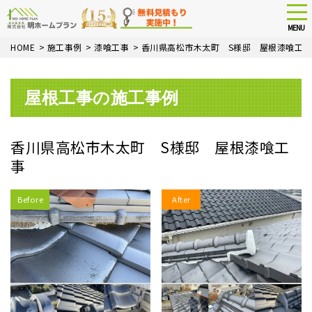
tog
nav
MENU
Skip
HOME
>
施工事例
>
漆喰工事
>
香川県高松市木太町 S様邸 屋根漆喰工事
to
main
content
屋根工事の施工事例
香川県高松市木太町 S様邸 屋根漆喰工
事
Before
After