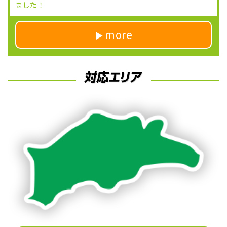
ました！
more