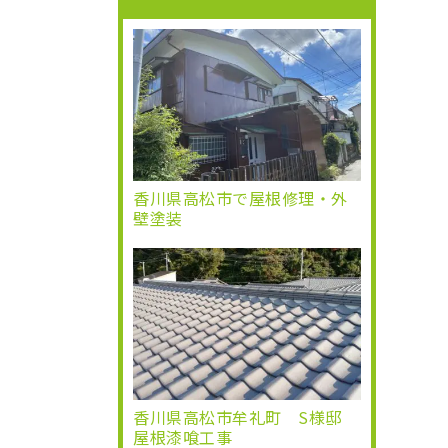
香川県高松市で屋根修理・外
壁塗装
香川県高松市牟礼町 S様邸
屋根漆喰工事