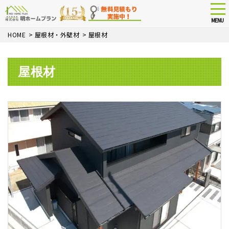
tog
nav
MENU
Skip
HOME
>
屋根材・外壁材
>
屋根材
to
main
content
屋根材