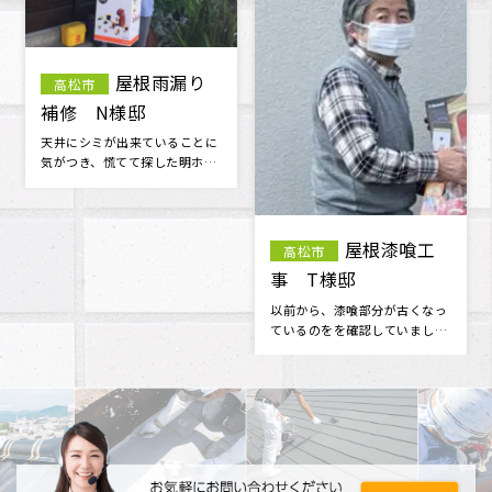
外壁塗装工
袖瓦補修・
高松市
三木町
事 屋根塗装工事 S
漆喰工事 M様邸
様邸
外壁の汚れが目立ち始めたの
工事の仕上がりには100％満足
で、お見積もりをお願いしまし
です。 担当者並びに作業員さん
た。 とても丁寧に見てくださ
の対応・マナーが良く 信頼でき
り、コチラ･･･
る･･･