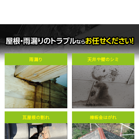
雨漏り
天井や壁のシミ
瓦屋根の割れ
棟板金はがれ