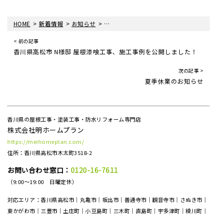
>
>
>
HOME
新着情報
お知らせ
香川県高松市T様邸、玄関ドアリフォーム
< 前の記事
香川県高松市 N様邸 屋根漆喰工事、施工事例を公開しました！
次の記事 >
夏季休業のお知らせ
香川県の屋根工事・塗装工事・防水リフォーム専門店
株式会社明ホームプラン
https://meihomeplan.com/
住所：香川県高松市木太町3518-2
お問い合わせ窓口：
0120-16-7611
（9:00～19:00 日曜定休）
対応エリア：香川県高松市｜丸亀市｜坂出市｜善通寺市｜観音寺市｜さぬき市｜
東かがわ市｜三豊市｜土庄町｜小豆島町｜三木町｜直島町｜宇多津町｜綾川町｜