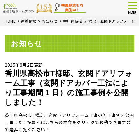
tog
nav
MENU
Skip
HOME
>
新着情報
>
お知らせ
>
香川県高松市T様邸、玄関ドアリフォーム工
to
main
content
お知らせ
2025年8月2日更新
香川県高松市T様邸、玄関ドアリフォ
ーム工事（玄関ドアカバー工法によ
り工事期間 1 日）の施工事例を公開
しました！
香川県高松市T様邸、玄関ドアリフォーム工事の施工事例を公開
しました！記事へはこちらの本文をクリックで移動できますの
で是非ご覧ください！