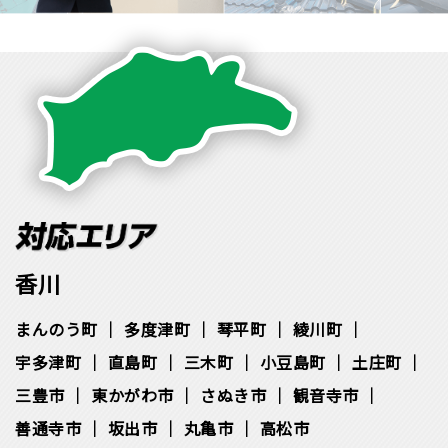
香川
まんのう町
多度津町
琴平町
綾川町
宇多津町
直島町
三木町
小豆島町
土庄町
三豊市
東かがわ市
さぬき市
観音寺市
善通寺市
坂出市
丸亀市
高松市