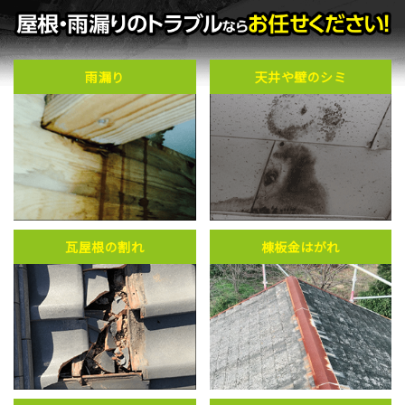
雨漏り
天井や壁のシミ
瓦屋根の割れ
棟板金はがれ