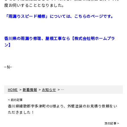
度お伺いすることとなりました。
「雨漏りスピード補修」については、こちらのページです。
香川県の雨漏り修理、屋根工事なら【株式会社明ホームプラ
ン】
−N−
>
>
>
HOME
新着情報
お知らせ
香川県高松市のT様より、雨漏り補修工
< 前の記事
香川県綾歌郡宇多津町のU様より、外壁塗装のお見積り依頼をい
ただきました！
次の記事 >