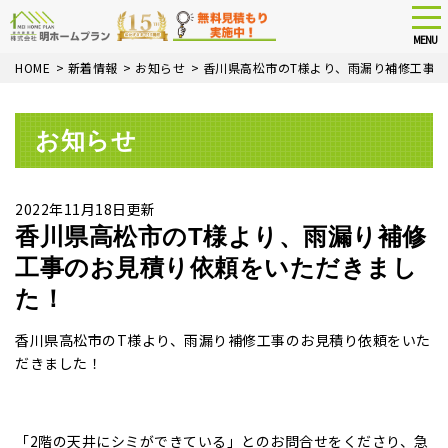
tog
nav
MENU
Skip
HOME
>
新着情報
>
お知らせ
>
香川県高松市のT様より、雨漏り補修工事
to
main
content
お知らせ
2022年11月18日更新
香川県高松市のT様より、雨漏り補修
工事のお見積り依頼をいただきまし
た！
香川県高松市のT様より、雨漏り補修工事のお見積り依頼をいた
だきました！
「2階の天井にシミができている」とのお問合せをくださり、急