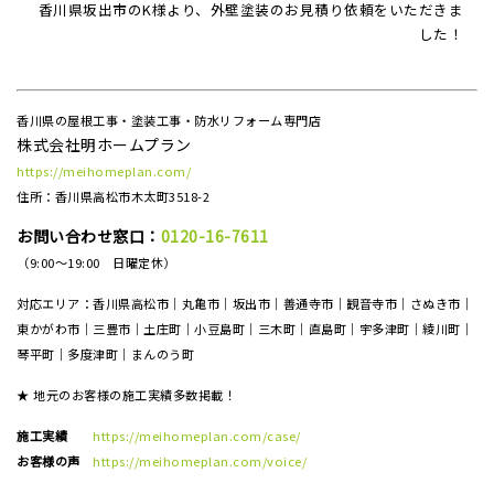
香川県坂出市のK様より、外壁塗装のお見積り依頼をいただきま
した！
香川県の屋根工事・塗装工事・防水リフォーム専門店
株式会社明ホームプラン
https://meihomeplan.com/
住所：香川県高松市木太町3518-2
お問い合わせ窓口：
0120-16-7611
（9:00～19:00 日曜定休）
対応エリア：香川県高松市｜丸亀市｜坂出市｜善通寺市｜観音寺市｜さぬき市｜
東かがわ市｜三豊市｜土庄町｜小豆島町｜三木町｜直島町｜宇多津町｜綾川町｜
琴平町｜多度津町｜まんのう町
★ 地元のお客様の施工実績多数掲載！
施工実績
https://meihomeplan.com/case/
お客様の声
https://meihomeplan.com/voice/