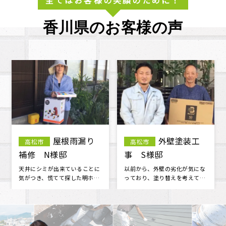
香川県のお客様の声
屋根塗装工
袖瓦補修・
高松市
三木町
事 A様邸
漆喰工事 M様邸
台風が多くなる前に、屋根塗装
工事の仕上がりには100％満足
工事をお願いしました。 近所の
です。 担当者並びに作業員さん
方から明ホームプランさんをお
の対応・マナーが良く 信頼でき
勧めさ･･･
る･･･