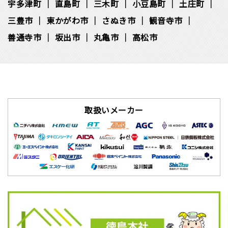
宇多津町
直島町
三木町
小豆島町
土庄町
三豊市
東かがわ市
さぬき市
観音寺市
善通寺市
坂出市
丸亀市
高松市
取扱いメーカー