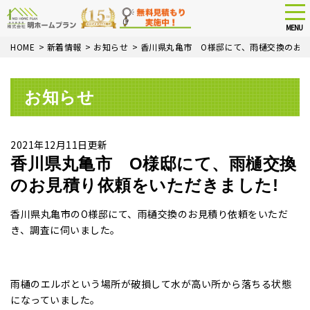
tog
nav
MENU
Skip
HOME
>
新着情報
>
お知らせ
>
香川県丸亀市 O様邸にて、雨樋交換のお見
to
main
content
お知らせ
2021年12月11日更新
香川県丸亀市 O様邸にて、雨樋交換
のお見積り依頼をいただきました!
香川県丸亀市のO様邸にて、雨樋交換のお見積り依頼をいただ
き、調査に伺いました。
雨樋のエルボという場所が破損して水が高い所から落ちる状態
になっていました。