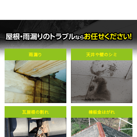
雨漏り
天井や壁のシミ
瓦屋根の割れ
棟板金はがれ