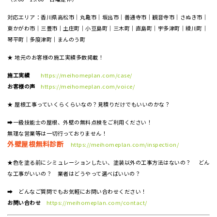
対応エリア：香川県高松市｜丸亀市｜坂出市｜善通寺市｜観音寺市｜さぬき市｜
東かがわ市｜三豊市｜土庄町｜小豆島町｜三木町｜直島町｜宇多津町｜綾川町｜
琴平町｜多度津町｜まんのう町
★ 地元のお客様の施工実績多数掲載！
施工実績
https://meihomeplan.com/case/
お客様の声
https://meihomeplan.com/voice/
★ 屋根工事っていくらくらいなの？見積りだけでもいいのかな？
➡一級技能士の屋根、外壁の無料点検をご利用ください！
無理な営業等は一切行っておりません！
外壁屋根無料診断
https://meihomeplan.com/inspection/
★色を塗る前にシミュレーションしたい、塗装以外の工事方法はないの？ どん
な工事がいいの？ 業者はどうやって選べばいいの？
➡ どんなご質問でもお気軽にお問い合わせください！
お問い合わせ
https://meihomeplan.com/contact/