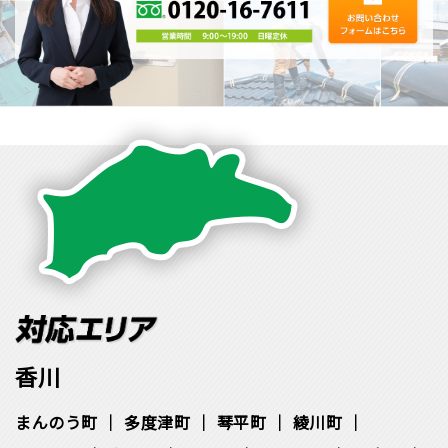
香川
まんのう町
多度津町
琴平町
綾川町