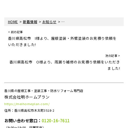
>
>
>
HOME
新着情報
お知らせ
香川県丸亀市 O様邸にて、雨樋交換のお
< 前の記事
香川県高松市 I様より、屋根塗装・外壁塗装のお見積り依頼を
いただきました!
次の記事 >
香川県高松市 O様より、雨漏り補修のお見積り依頼をいただき
ました!
香川県の屋根工事・塗装工事・防水リフォーム専門店
株式会社明ホームプラン
https://meihomeplan.com/
住所：香川県高松市木太町3518-2
お問い合わせ窓口：
0120-16-7611
（9:00～19:00 日曜定休）