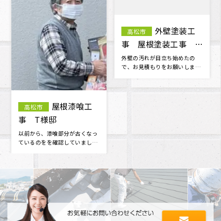
屋根雨漏り
袖瓦補修・
高松市
三木町
補修 N様邸
漆喰工事 M様邸
天井にシミが出来ていることに
工事の仕上がりには100％満足
気がつき、慌てて探した明ホー
です。 担当者並びに作業員さん
ムプランさんに点検のお願いを
の対応・マナーが良く 信頼でき
しました･･･
る･･･